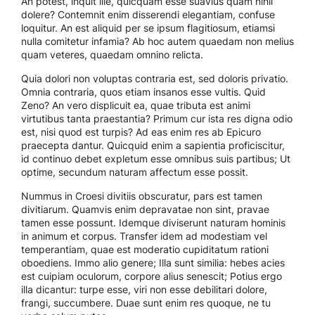
An potest, inquit ille, quicquam esse suavius quam nihil
dolere? Contemnit enim disserendi elegantiam, confuse
loquitur. An est aliquid per se ipsum flagitiosum, etiamsi
nulla comitetur infamia? Ab hoc autem quaedam non melius
quam veteres, quaedam omnino relicta.
Quia dolori non voluptas contraria est, sed doloris privatio.
Omnia contraria, quos etiam insanos esse vultis. Quid
Zeno? An vero displicuit ea, quae tributa est animi
virtutibus tanta praestantia? Primum cur ista res digna odio
est, nisi quod est turpis? Ad eas enim res ab Epicuro
praecepta dantur. Quicquid enim a sapientia proficiscitur,
id continuo debet expletum esse omnibus suis partibus; Ut
optime, secundum naturam affectum esse possit.
Nummus in Croesi divitiis obscuratur, pars est tamen
divitiarum. Quamvis enim depravatae non sint, pravae
tamen esse possunt. Idemque diviserunt naturam hominis
in animum et corpus. Transfer idem ad modestiam vel
temperantiam, quae est moderatio cupiditatum rationi
oboediens. Immo alio genere; Illa sunt similia: hebes acies
est cuipiam oculorum, corpore alius senescit; Potius ergo
illa dicantur: turpe esse, viri non esse debilitari dolore,
frangi, succumbere. Duae sunt enim res quoque, ne tu