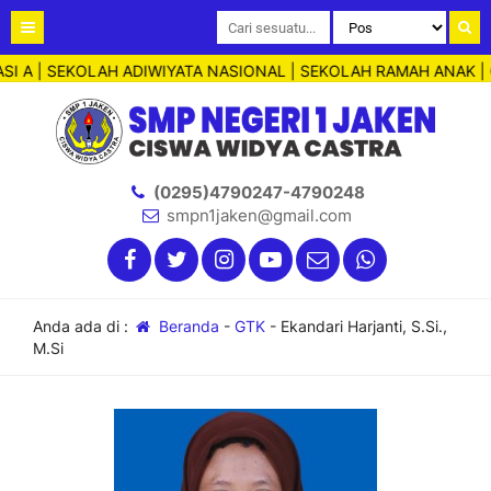
I A | SEKOLAH ADIWIYATA NASIONAL | SEKOLAH RAMAH ANAK | C
(0295)4790247-4790248
smpn1jaken@gmail.com
Anda ada di :
Beranda
-
GTK
-
Ekandari Harjanti, S.Si.,
M.Si