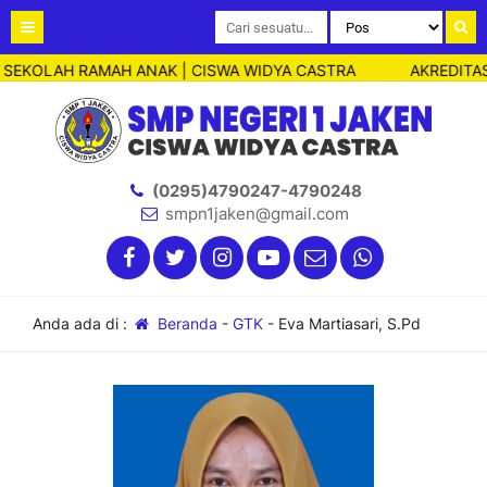
 SEKOLAH RAMAH ANAK | CISWA WIDYA CASTRA
AKREDITASI
(0295)4790247-4790248
smpn1jaken@gmail.com
Anda ada di :
Beranda
-
GTK
-
Eva Martiasari, S.Pd