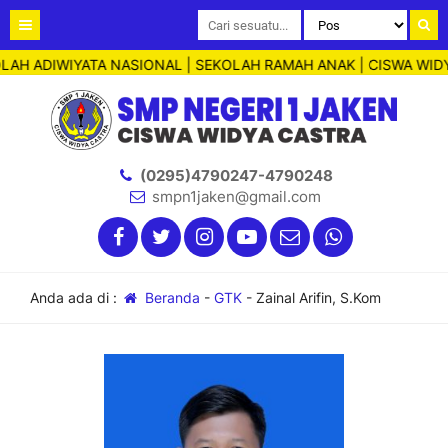
LAH ADIWIYATA NASIONAL | SEKOLAH RAMAH ANAK | CISWA WIDY
(0295)4790247-4790248
smpn1jaken@gmail.com
Anda ada di :
Beranda
-
GTK
-
Zainal Arifin, S.Kom