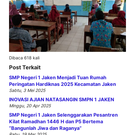
Dibaca 618 kali
Post Terkait
SMP Negeri 1 Jaken Menjadi Tuan Rumah
Peringatan Hardiknas 2025 Kecamatan Jaken
Sabtu, 3 Mei 2025
INOVASI AJIAN NATASANGIN SMPN 1 JAKEN
Minggu, 20 Apr 2025
SMP Negeri 1 Jaken Selenggarakan Pesantren
Kilat Ramadhan 1446 H dan P5 Bertema
“Bangunlah Jiwa dan Raganya”
Rabu, 19 Mar 2025