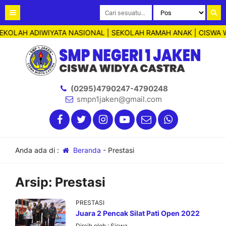
EKOLAH ADIWIYATA NASIONAL | SEKOLAH RAMAH ANAK | CISWA W
(0295)4790247-4790248
smpn1jaken@gmail.com
Anda ada di :
Beranda
-
Prestasi
Arsip:
Prestasi
PRESTASI
Juara 2 Pencak Silat Pati Open 2022
Diraih oleh :
Siswa