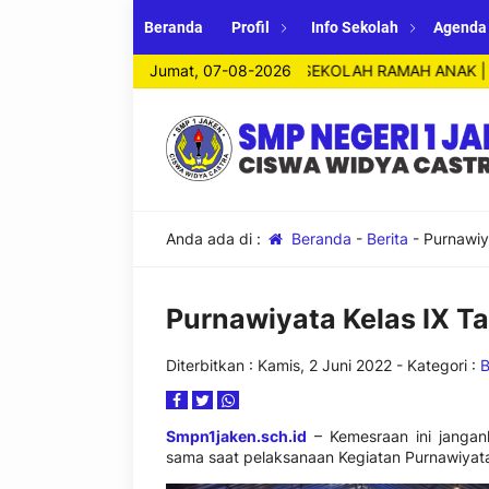
Beranda
Profil
Info Sekolah
Agenda
| SEKOLAH ADIWIYATA NASIONAL | SEKOLAH RAMAH ANAK | CISW
Jumat, 07-08-2026
Anda ada di :
Beranda
-
Berita
-
Purnawiy
Purnawiyata Kelas IX 
Diterbitkan :
Kamis, 2 Juni 2022
- Kategori :
B
Smpn1jaken.sch.id
– Kemesraan ini jangan
sama saat pelaksanaan Kegiatan Purnawiyata