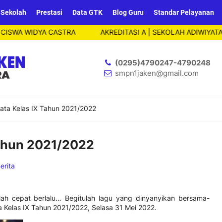
 Sekolah
Prestasi
Data GTK
Blog Guru
Standar Pelayanan
A WIDYA CASTRA
AKREDITASI A | SEKOLAH ADIWIYATA NAS
(0295)4790247-4790248
smpn1jaken@gmail.com
ata Kelas IX Tahun 2021/2022
Tahun 2021/2022
erita
lah cepat berlalu… Begitulah lagu yang dinyanyikan bersama-
 Kelas IX Tahun 2021/2022, Selasa 31 Mei 2022.