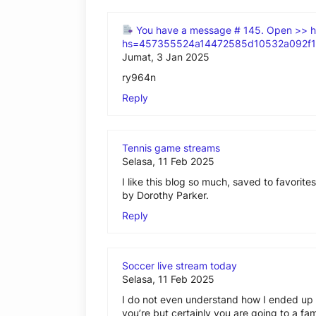
You have a message # 145. Open >> h
hs=457355524a14472585d10532a092f
Jumat, 3 Jan 2025
ry964n
Reply
Tennis game streams
Selasa, 11 Feb 2025
I like this blog so much, saved to favorites.
by Dorothy Parker.
Reply
Soccer live stream today
Selasa, 11 Feb 2025
I do not even understand how I ended up h
you’re but certainly you are going to a f