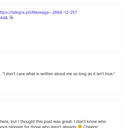
ttps://telegra.ph/Message--2868-12-25?
14d&
 “I don’t care what is written about me so long as it isn’t true.”
ere, but I thought this post was great. I don’t know who
amous blogger for those who aren’t already
Cheers!