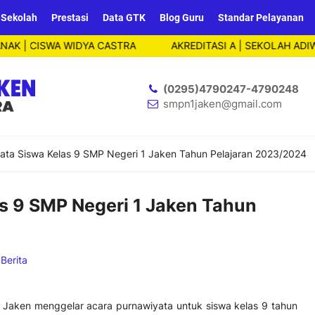
 Sekolah
Prestasi
Data GTK
Blog Guru
Standar Pelayanan
ISWA WIDYA CASTRA
AKREDITASI A | SEKOLAH ADIWIYATA 
(0295)4790247-4790248
smpn1jaken@gmail.com
ata Siswa Kelas 9 SMP Negeri 1 Jaken Tahun Pelajaran 2023/2024
s 9 SMP Negeri 1 Jaken Tahun
:
Berita
1 Jaken menggelar acara purnawiyata untuk siswa kelas 9 tahun