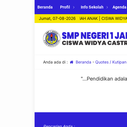
Beranda
Profil
Info Sekolah
Agenda
H ADIWIYATA NASIONAL | SEKOLAH RAMAH ANAK | CISWA WIDYA 
Jumat, 07-08-2026
Anda ada di :
Beranda
-
Quotes / Kutipan
"...Pendidikan ad
Pencarian Anda :