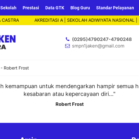
 Sekolah
Prestasi
Data GTK
Blog Guru
Standar Pelayanan
CASTRA
AKREDITASI A | SEKOLAH ADIWIYATA NASIONAL | 
(0295)4790247-4790248
smpn1jaken@gmail.com
-
Robert Frost
alah kemampuan untuk mendengarkan hampir semua ha
kesabaran atau kepercayaan diri..."
Robert Frost