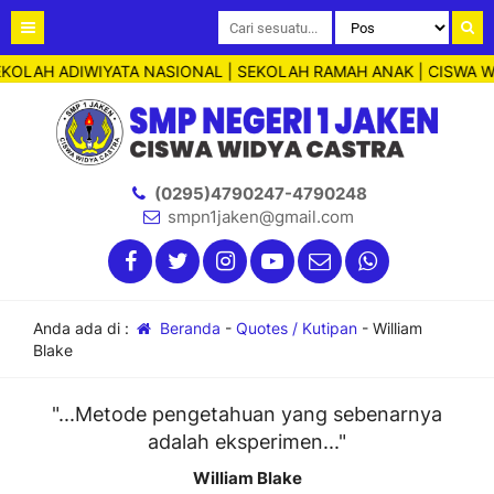
EKOLAH ADIWIYATA NASIONAL | SEKOLAH RAMAH ANAK | CISWA W
(0295)4790247-4790248
smpn1jaken@gmail.com
Anda ada di :
Beranda
-
Quotes / Kutipan
-
William
Blake
"...Metode pengetahuan yang sebenarnya
adalah eksperimen..."
William Blake